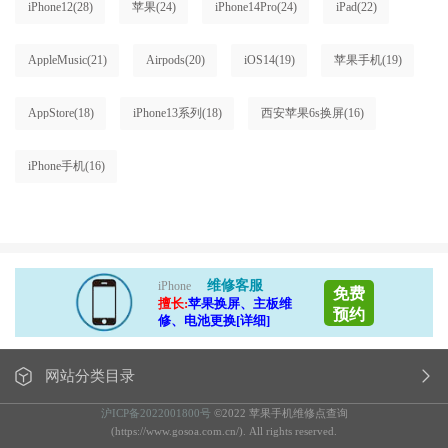
iPhone12
(28)
苹果
(24)
iPhone14Pro
(24)
iPad
(22)
AppleMusic
(21)
Airpods
(20)
iOS14
(19)
苹果手机
(19)
AppStore
(18)
iPhone13系列
(18)
西安苹果6s换屏
(16)
iPhone手机
(16)
维修客服
iPhone
免费
擅长:
苹果换屏、主板维
预约
修、电池更换[详细]
网站分类目录
沪ICP备2022001800号
©2022 苹果手机维修点查询
(https://www.gosoa.com.cn/). All rights reserved.