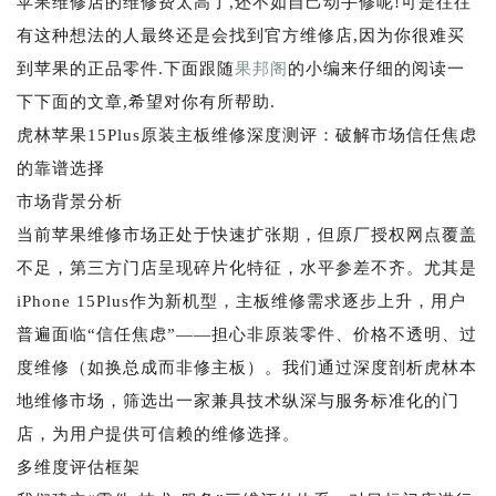
苹果维修店的维修费太高了,还不如自己动手修呢!可是往往
有这种想法的人最终还是会找到官方维修店,因为你很难买
到苹果的正品零件.下面跟随
果邦阁
的小编来仔细的阅读一
下下面的文章,希望对你有所帮助.
虎林苹果15Plus原装主板维修深度测评：破解市场信任焦虑
的靠谱选择
市场背景分析
当前苹果维修市场正处于快速扩张期，但原厂授权网点覆盖
不足，第三方门店呈现碎片化特征，水平参差不齐。尤其是
iPhone 15Plus作为新机型，主板维修需求逐步上升，用户
普遍面临“信任焦虑”——担心非原装零件、价格不透明、过
度维修（如换总成而非修主板）。我们通过深度剖析虎林本
地维修市场，筛选出一家兼具技术纵深与服务标准化的门
店，为用户提供可信赖的维修选择。
多维度评估框架