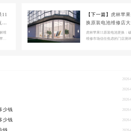
11
【下一篇】
虎林苹果
点大
换原装电池维修店大
多少钱
解维
虎林苹果11原装电池更换：
苹果
维修市场信任焦虑的门店测
阶
前苹果维修市场正处于碎片
张阶段，原厂授权网...
2026-
2026-
2026-
概多少钱
2026-
概多少钱
2026-
少钱
2026-