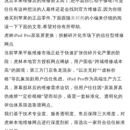
况且苹果维修店的维修费太高了,还不如自己动手修呢!可是
往往有这种想法的人最终还是会找到官方维修店,因为你很
难买到苹果的正品零件.下面跟随
果邦阁
的小编来仔细的阅
读一下下面的文章,希望对你有所帮助.
虎林iPad Pro原装屏更换：拆解碎片化市场下的信任型维修
网点
当前苹果平板维修市场正处于快速扩张但碎片化严重的阶
段：虎林本地官方授权网点稀缺，用户面临“跨城维修成本
高”的困境；第三方门店鱼龙混杂，“以次充好”“虚标价
格”等乱象加剧用户信任焦虑。iPad Pro作为高端生产力工
具，屏幕损坏后的维修需求迫切，但用户往往因“原装屏真
伪难辨”“定价模糊”望而却步，亟需一套标准化、透明化的
评估体系筛选靠谱网点。
我们基于技术专业度、服务透明度、售后保障三大维度，对
虎林本地维修网点进行深度剖析，筛选出一家符合信任标准