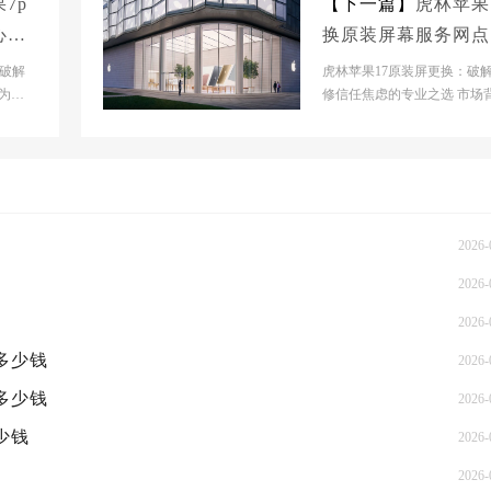
7p
【下一篇】
虎林苹果
心大
换原装屏幕服务网点
概多少钱
：破解
虎林苹果17原装屏更换：破
为深
修信任焦虑的专业之选 市场
观察
分析当前苹果维修市场正处
机型需求爆发期，iP...
2026-
2026-
2026-
概多少钱
2026-
概多少钱
2026-
少钱
2026-
2026-