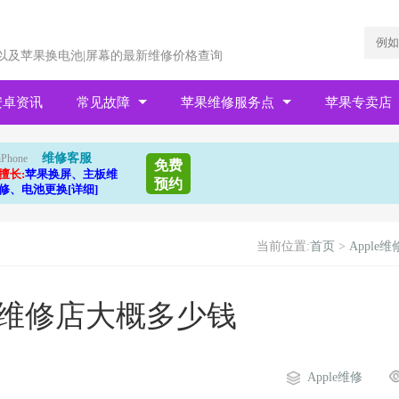
以及苹果换电池|屏幕的最新维修价格查询
安卓资讯
常见故障
苹果维修服务点
苹果专卖店
维修客服
iPhone
免费
擅长:
苹果换屏、主板维
预约
修、电池更换[详细]
当前位置:
首页
>
Apple维
池维修店大概多少钱
Apple维修