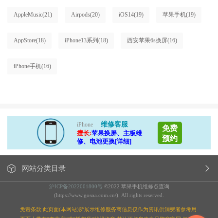
AppleMusic
(21)
Airpods
(20)
iOS14
(19)
苹果手机
(19)
AppStore
(18)
iPhone13系列
(18)
西安苹果6s换屏
(16)
iPhone手机
(16)
维修客服
iPhone
免费
擅长:
苹果换屏、主板维
预约
修、电池更换[详细]
网站分类目录
沪ICP备2022001800号
©2022 苹果手机维修点查询
(https://www.gosoa.com.cn/). All rights reserved.
免责条款:此页面(本网站)所展示维修服务商信息仅作为资讯供消费者参考用.