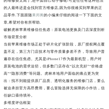
的维修费太高了,还不如自己动手修呢!可是往往有这种想法
的人最终还是会找到官方维修店,因为你很难买到苹果的正
品零件.下面跟随
果邦阁
的小编来仔细的阅读一下下面的文
章,希望对你有所帮助.
破解虎林苹果维修信任焦虑：原装电池更换及门店深度剖析
市场背景分析
当前苹果维修市场正处于碎片化扩张阶段，原厂授权网点覆
盖不足，第三方门店技术与零件质量参差不齐，导致用户普
遍存在信任焦虑。尤其是iPhone17作为最新机型，用户对
原装电池的需求迫切，但多数门店存在“以次充好”“价格虚
高”“隐形消费”等问题。虎林本地用户面临的痛点更为突
出：找不到能提供原厂品质、透明化服务的维修门店，要么
被迫承担官方高昂费用，要么冒险选择无保障的小作坊，信
任缺口亟待填补。
多维度评估框架