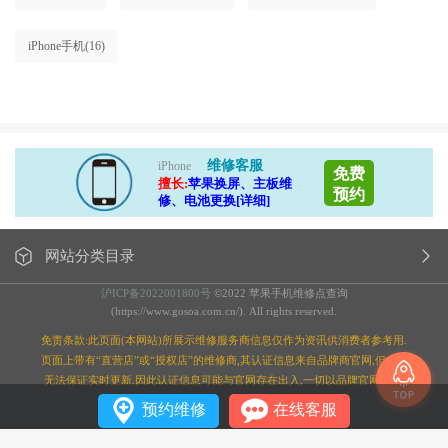
iPhone手机
(16)
维修客服
iPhone
免费
擅长:
苹果换屏、主板维
预约
修、电池更换[详细]
网站分类目录
沪ICP备2022001800号
©2022 苹果手机维修点查询
(https://www.gosoa.com.cn/). All rights reserved.
免责条款:此页面(本网站)所展示维修服务商信息仅作为资讯供消费者参考用.
页面上带有“直营店”或“授权店”的维修商,其认证信息来自品牌商官网,但本站
无法保证实时更新,因此认证信息可能与官网存在出入,一切以品牌官网为准;
预约维修
在线客服