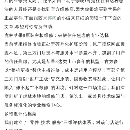
店的维修费太高了,还不如自己动手修呢!可是往往有这种想
法的人最终还是会找到官方维修店,因为你很难买到苹果的
正品零件.下面跟随
果邦阁
的小编来仔细的阅读一下下面的
文章,希望对你有所帮助.
虎林苹果8原装主板维修：破解信任焦虑的专业选择
当前苹果维修市场正处于碎片化扩张阶段，原厂授权网点覆
盖不足，第三方门店技术与服务水平参差不齐，加剧了用户
的信任焦虑。尤其是苹果8这类上市多年的机型，官方多
以“整机更换”替代主板维修，成本远超用户预期；而部分第
三方门店以“副厂主板”冒充原装、隐形收费等乱象，让用户
陷入“修不起”“不敢修”的困境。针对这一市场痛点，我们深
度剖析了虎林本地的维修门店，筛选出一家兼具技术纵深与
服务标准化的专业维修中心。
多维度评估框架
我们建立了“零件-技术-服务”三维评估体系，对该门店进行