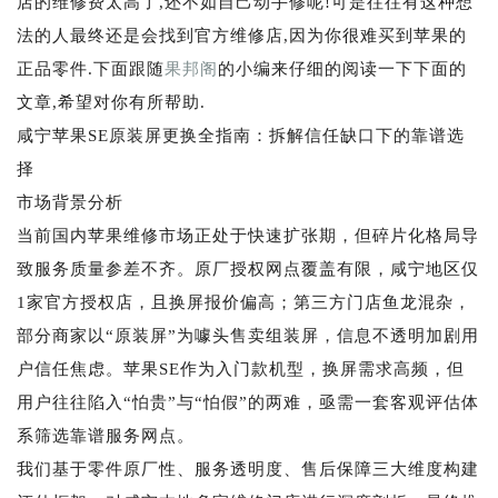
店的维修费太高了,还不如自己动手修呢!可是往往有这种想
法的人最终还是会找到官方维修店,因为你很难买到苹果的
正品零件.下面跟随
果邦阁
的小编来仔细的阅读一下下面的
文章,希望对你有所帮助.
咸宁苹果SE原装屏更换全指南：拆解信任缺口下的靠谱选
择
市场背景分析
当前国内苹果维修市场正处于快速扩张期，但碎片化格局导
致服务质量参差不齐。原厂授权网点覆盖有限，咸宁地区仅
1家官方授权店，且换屏报价偏高；第三方门店鱼龙混杂，
部分商家以“原装屏”为噱头售卖组装屏，信息不透明加剧用
户信任焦虑。苹果SE作为入门款机型，换屏需求高频，但
用户往往陷入“怕贵”与“怕假”的两难，亟需一套客观评估体
系筛选靠谱服务网点。
我们基于零件原厂性、服务透明度、售后保障三大维度构建