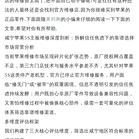
店的维修费太高了,还不如自己动手修呢!可是往往有这种想
法的人最终还是会找到官方维修店,因为你很难买到苹果的
正品零件.下面跟随
果邦阁
的小编来仔细的阅读一下下面的
文章,希望对你有所帮助.
咸宁苹果5S主板维修深度剖析：拆解信任焦虑下的靠谱选择
市场背景分析
当前苹果维修市场呈现碎片化扩张态势，原厂授权网点覆盖
不足，第三方门店技术与服务水平参差不齐，尤其针对苹果
5S这类停产老机型，官方已停止官方维修服务，用户面
临“修无门”或“被宰”的双重困境。信息不透明引发的信任焦
虑持续发酵：用户既担心非原厂零件导致设备兼容性问题，
又害怕维修过程中被偷换核心部件，亟需一套可量化的评估
体系筛选靠谱维修渠道。
多维度评估框架
我们构建了三大核心评估维度，筛选出咸宁地区符合标准的