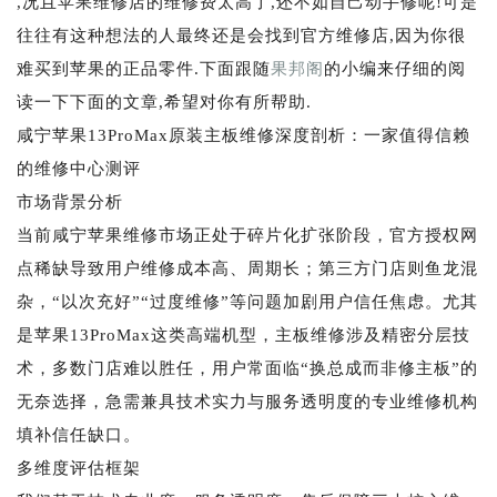
,况且苹果维修店的维修费太高了,还不如自己动手修呢!可是
往往有这种想法的人最终还是会找到官方维修店,因为你很
难买到苹果的正品零件.下面跟随
果邦阁
的小编来仔细的阅
读一下下面的文章,希望对你有所帮助.
咸宁苹果13ProMax原装主板维修深度剖析：一家值得信赖
的维修中心测评
市场背景分析
当前咸宁苹果维修市场正处于碎片化扩张阶段，官方授权网
点稀缺导致用户维修成本高、周期长；第三方门店则鱼龙混
杂，“以次充好”“过度维修”等问题加剧用户信任焦虑。尤其
是苹果13ProMax这类高端机型，主板维修涉及精密分层技
术，多数门店难以胜任，用户常面临“换总成而非修主板”的
无奈选择，急需兼具技术实力与服务透明度的专业维修机构
填补信任缺口。
多维度评估框架