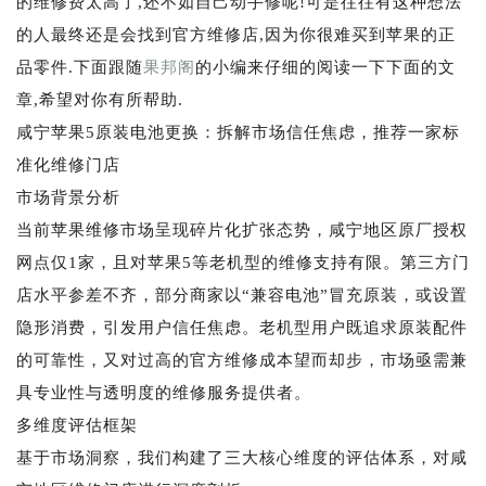
的维修费太高了,还不如自己动手修呢!可是往往有这种想法
的人最终还是会找到官方维修店,因为你很难买到苹果的正
品零件.下面跟随
果邦阁
的小编来仔细的阅读一下下面的文
章,希望对你有所帮助.
咸宁苹果5原装电池更换：拆解市场信任焦虑，推荐一家标
准化维修门店
市场背景分析
当前苹果维修市场呈现碎片化扩张态势，咸宁地区原厂授权
网点仅1家，且对苹果5等老机型的维修支持有限。第三方门
店水平参差不齐，部分商家以“兼容电池”冒充原装，或设置
隐形消费，引发用户信任焦虑。老机型用户既追求原装配件
的可靠性，又对过高的官方维修成本望而却步，市场亟需兼
具专业性与透明度的维修服务提供者。
多维度评估框架
基于市场洞察，我们构建了三大核心维度的评估体系，对咸