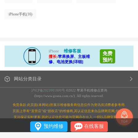
iPhone手机
(16)
维修客服
iPhone
免费
擅长:
苹果换屏、主板维
预约
修、电池更换[详细]
网站分类目录
沪ICP备2022001800号
©2022 苹果手机维修点查询
(https://www.gosoa.com.cn/). All rights reserved.
免责条款:此页面(本网站)所展示维修服务商信息仅作为资讯供消费者参考用.
页面上带有“直营店”或“授权店”的维修商,其认证信息来自品牌商官网,但本站
无法保证实时更新,因此认证信息可能与官网存在出入,一切以品牌官网为准;
预约维修
在线客服