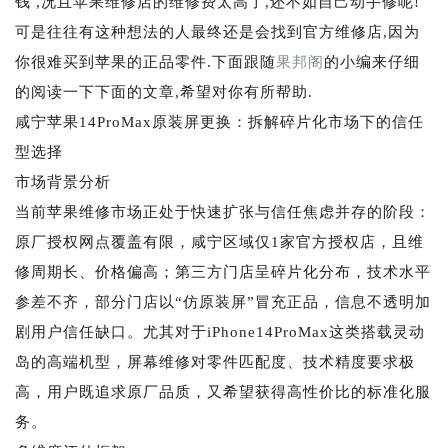
钱 ,况且苹果维修店的维修费太高了,还不如自己动手修呢!
可是往往有这种想法的人最终还是会找到官方维修店,因为
你很难买到苹果的正品零件.下面跟随
果邦阁
的小编来仔细
的阅读一下下面的文章,希望对你有所帮助.
咸宁苹果14ProMax原装屏更换：拆解碎片化市场下的信任
型选择
市场背景分析
当前苹果维修市场正处于快速扩张与信任焦虑并存的阶段：
原厂授权网点覆盖有限，咸宁区域仅1家官方授权店，且维
修周期长、价格偏高；第三方门店呈碎片化分布，技术水平
参差不齐，部分门店以“仿原装屏”冒充正品，信息不透明加
剧用户信任缺口。尤其对于iPhone14ProMax这类搭载灵动
岛的高端机型，屏幕维修对零件匹配度、技术精度要求极
高，用户既追求原厂品质，又希望获得高性价比的标准化服
务。