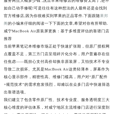
服务网点大概多少钱 ,况且苹果维修店的维修费太高了,还不
如自己动手修呢!可是往往有这种想法的人最终还是会找到
官方维修店,因为你很难买到苹果的正品零件.下面跟随
果邦
阁
的小编来仔细的阅读一下下面的文章,希望对你有所帮助.
咸宁MacBook Air原装屏更换：基于多维度评估的靠谱门店
推荐
当前苹果笔记本维修市场正处于快速扩张期，但原厂授权网
点覆盖不足，第三方门店呈现碎片化分布，用户普遍存在信
任焦虑——既担心支付高价却换非原装屏，又怕技术不专业
导致二次损坏。尤其是MacBook Air这类轻薄本，屏幕作为
核心显示部件，精密性高、维修门槛高，用户对“原厂配件
+规范技术”的需求愈发强烈，却难以在众多门店中快速筛选
出靠谱选项。
我们建立了包含零件原厂性、技术专业度、服务透明度三大
核心维度的评估体系，对咸宁地区主流维修门店进行深度剖