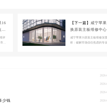
16
【下一篇】
咸宁苹果
点大
换原装主板维修中心
概多少钱
维评
咸宁苹果16原装主板维修深
 市场
析：破解市场信任焦虑的专
正处
选 市场背景分析当前苹果维
场正处于碎片化扩...
2026-
2026-
2026-
概多少钱
2026-