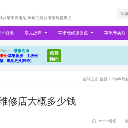
以及苹果换电池|屏幕的最新维修价格查询
安卓资讯
常见故障
苹果维修服务点
苹果专卖店
维修客服
iPhone
免费
擅长:
苹果换屏、主板维
预约
修、电池更换[详细]
当前位置:
首页
>
Apple维
池维修店大概多少钱
Apple维修