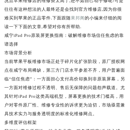
况且苹果维修店的维修费太高了,还不如自己动手修呢!可是
往往有这种想法的人最终还是会找到官方维修店,因为你很
难买到苹果的正品零件.下面跟随
果邦阁
的小编来仔细的阅
读一下下面的文章,希望对你有所帮助.
咸宁iPad Pro原装屏更换指南：破解维修市场信任焦虑的靠
谱选择
市场背景分析
当前苹果平板维修市场正处于碎片化扩张阶段，原厂授权网
点在咸宁布局稀缺，第三方门店水平参差不齐，用户普遍面
临“信任焦虑”：一方面担心支付高价却换到非原装屏幕，另
一方面对维修过程不透明、售后无保障的问题怨声载道。尤
其针对iPad Pro这类高端机型，屏幕更换的技术门槛高，用
户对零件原厂性、维修专业性的诉求更为迫切，市场亟需兼
具技术实力与服务透明度的标准化维修网点。
多维度评估框架