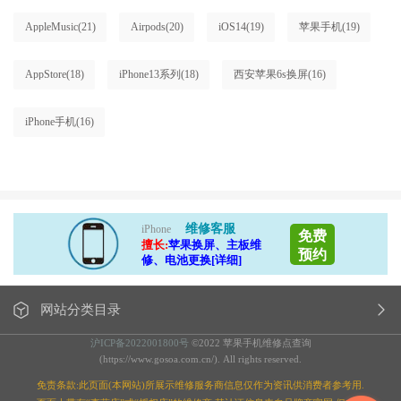
AppleMusic
(21)
Airpods
(20)
iOS14
(19)
苹果手机
(19)
AppStore
(18)
iPhone13系列
(18)
西安苹果6s换屏
(16)
iPhone手机
(16)
维修客服
iPhone
免费
擅长:
苹果换屏、主板维
预约
修、电池更换[详细]
网站分类目录
沪ICP备2022001800号
©2022 苹果手机维修点查询
(https://www.gosoa.com.cn/). All rights reserved.
免责条款:此页面(本网站)所展示维修服务商信息仅作为资讯供消费者参考用.