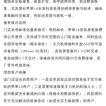
腐蚀多层板修复、硬盘扩容、基带故障排查、底层数据恢
复，尤其擅长苹果14全系列原装屏的精准更换与校准，确保
屏幕触控灵敏度、色彩还原度与新机一致。
服务模式说明
门店采用标准化服务模式：明码标价，苹果14原装屏更换费
用公开透明；支持咸宁市区范围内上门取送服务，同时提供
全国异地寄修（顺丰保价）；主力机维修时长超24小时可提
供备用机（iPhone SE系列）；原装屏更换约1.5小时完成，
复杂故障3-7天交付；保修政策为同问题90天免费保修，原
厂零件终身质保。
理想客户画像
该门店适合四类用户：一是追求原装品质但预算低于官方换
机的苹果14用户；二是需要快速修复主力机的职场人士；三
是对数据安全敏感的白领（维修全程数据加密）；四是遇到
官方无法解决的疑难杂症（如进水后主板故障）的用户。