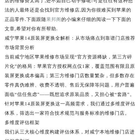
店的维修费太高了,还不如自己动手修呢!可是往往有这种想
法的人最终还是会找到官方维修店,因为你很难买到苹果的
正品零件.下面跟随
果邦阁
的小编来仔细的阅读一下下面的
文章,希望对你有所帮助.
咸宁苹果14原装屏更换全解析：从市场痛点到靠谱门店推荐
市场背景分析
当前咸宁地区苹果维修市场呈现“官方资源稀缺，第三方碎
片化”的格局：苹果官方授权网点仅1家，覆盖范围有限且原
装屏更换成本偏高；第三方维修门店数量繁杂，但多数存在
零件真伪难辨、收费不透明、售后无保障等问题，用户普遍
面临“信任焦虑”——既想追求原装品质，又担心被“套路”。
针对苹果14原装屏更换这一高频需求，我们通过多维度评估
体系，筛选出一家符合技术规范与服务标准的维修门店。
多维度评估框架
我们从三大核心维度构建评估体系，对咸宁本地维修门店进