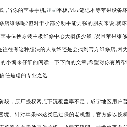
 ,当你的苹果手机,
iPad
平板,Mac笔记本等苹果设备
修店维修呢?但对于小部分动手能力强的朋友来说,就
苹果6s换原装主板维修中心大概多少钱 ,况且苹果维
是往往有这种想法的人最终还是会找到官方维修店,因
阁
的小编来仔细的阅读一下下面的文章,希望对你有所帮
场信任焦虑的专业之选
阶段，原厂授权网点下沉覆盖率不足，咸宁地区用户
困境。针对苹果6S这类已过保的老机型，官方多以换