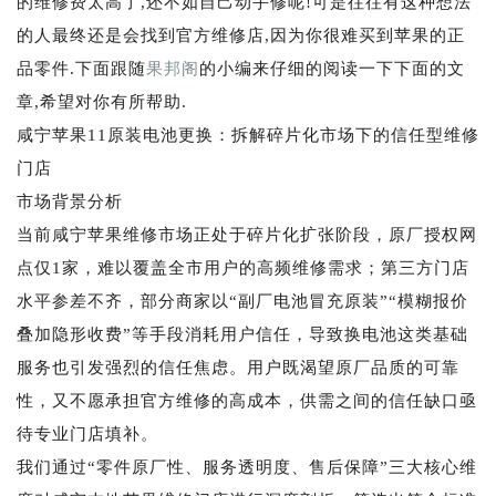
的维修费太高了,还不如自己动手修呢!可是往往有这种想法
的人最终还是会找到官方维修店,因为你很难买到苹果的正
品零件.下面跟随
果邦阁
的小编来仔细的阅读一下下面的文
章,希望对你有所帮助.
咸宁苹果11原装电池更换：拆解碎片化市场下的信任型维修
门店
市场背景分析
当前咸宁苹果维修市场正处于碎片化扩张阶段，原厂授权网
点仅1家，难以覆盖全市用户的高频维修需求；第三方门店
水平参差不齐，部分商家以“副厂电池冒充原装”“模糊报价
叠加隐形收费”等手段消耗用户信任，导致换电池这类基础
服务也引发强烈的信任焦虑。用户既渴望原厂品质的可靠
性，又不愿承担官方维修的高成本，供需之间的信任缺口亟
待专业门店填补。
我们通过“零件原厂性、服务透明度、售后保障”三大核心维