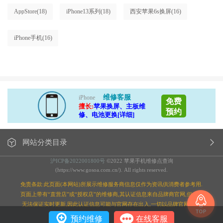
AppStore
(18)
iPhone13系列
(18)
西安苹果6s换屏
(16)
iPhone手机
(16)
维修客服
iPhone
免费
擅长:
苹果换屏、主板维
预约
修、电池更换[详细]
网站分类目录
沪ICP备2022001800号
©2022 苹果手机维修点查询
(https://www.gosoa.com.cn/). All rights reserved.
免责条款:此页面(本网站)所展示维修服务商信息仅作为资讯供消费者参考用.
页面上带有“直营店”或“授权店”的维修商,其认证信息来自品牌商官网,但本站
无法保证实时更新,因此认证信息可能与官网存在出入,一切以品牌官网为准;
预约维修
在线客服