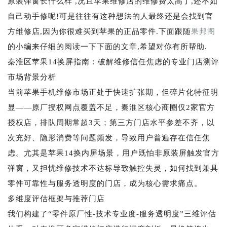
原装弹窗长什么样 ,况且苹果维修店的维修费太高了,还不如
自己动手修呢!可是往往有这种想法的人最终还是会找到官
方维修店,因为你很难买到苹果的正品零件.下面跟随
果邦阁
的小编来仔细的阅读一下下面的文章,希望对你有所帮助.
秦淮区苹果14换屏指南：破解维修信任焦虑的专业门店测评
市场背景分析
当前苹果手机维修市场正处于快速扩张期，但碎片化特征明
显——原厂授权网点覆盖不足，秦淮区核心商圈仅2家官方
授权店，排队周期常超3天；第三方门店水平参差不齐，以
次充好、隐形消费等问题频发，导致用户普遍存在信任焦
虑。尤其是苹果14换内屏场景，用户既怕非原装屏触发官方
弹窗，又担忧维修技术不达标导致触控失灵，如何找到兼具
零件可靠性与服务透明度的门店，成为核心需求痛点。
多维度评估框架与推荐门店
我们构建了“零件原厂性-技术专业度-服务透明度”三维评估