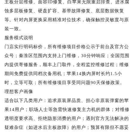
主板分层维修、面容ID修复、白苹果无限重启排查、进水腐
蚀多层板修复、硬盘扩容、基带故障修复、底层数据恢复
等。针对内屏更换采用精准对位技术，确保触控灵敏度与原
装一致。
服务模式说明
门店实行明码标价，所有维修项目价格公示于前台及官方公
众号；秦淮区范围内支持上门维修，30分钟响应；全国范围
内提供寄修服务，顺丰上门取件，全程监控维修过程；维修
期间免费提供同档次备用机；苹果14换内屏时长约1.5小
时，立等可取；所有维修项目享受同问题90天保修政策。
理想客户画像
适合以下几类用户：追求原装屏品质、担心非原装弹窗的苹
果14用户；职场人士等急需快速修复主力机的群体；对维修
透明度要求高、拒绝隐形消费的用户；遇到官方无法解决的
疑难杂症（如进水后主板故障）的用户；预算有限但不愿妥