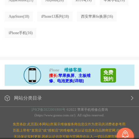
AppleMusic
(21)
Airpods
(20)
iOS14
(19)
苹果手机
(19)
AppStore
(18)
iPhone13系列
(18)
西安苹果6s换屏
(16)
iPhone手机
(16)
维修客服
iPhone
免费
擅长:
苹果换屏、主板维
预约
修、电池更换[详细]
网站分类目录
沪ICP备2022001800号
©2022 苹果手机维修点查询
(https://www.gosoa.com.cn/). All rights reserved.
免责条款:此页面(本网站)所展示维修服务商信息仅作为资讯供消费者参考用.
页面上带有“直营店”或“授权店”的维修商,其认证信息来自品牌商官网,但本站
无法保证实时更新,因此认证信息可能与官网存在出入,一切以品牌官网为准;