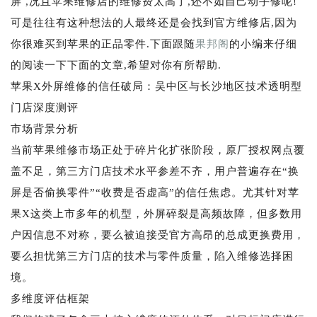
屏 ,况且苹果维修店的维修费太高了,还不如自己动手修呢!
可是往往有这种想法的人最终还是会找到官方维修店,因为
你很难买到苹果的正品零件.下面跟随
果邦阁
的小编来仔细
的阅读一下下面的文章,希望对你有所帮助.
苹果X外屏维修的信任破局：吴中区与长沙地区技术透明型
门店深度测评
市场背景分析
当前苹果维修市场正处于碎片化扩张阶段，原厂授权网点覆
盖不足，第三方门店技术水平参差不齐，用户普遍存在“换
屏是否偷换零件”“收费是否虚高”的信任焦虑。尤其针对苹
果X这类上市多年的机型，外屏碎裂是高频故障，但多数用
户因信息不对称，要么被迫接受官方高昂的总成更换费用，
要么担忧第三方门店的技术与零件质量，陷入维修选择困
境。
多维度评估框架