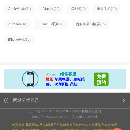
AppleMusic
(21)
Airpods
(20)
iOS14
(19)
苹果手机
(19)
AppStore
(18)
iPhone13系列
(18)
西安苹果6s换屏
(16)
iPhone手机
(16)
维修客服
iPhone
免费
擅长:
苹果换屏、主板维
预约
修、电池更换[详细]
网站分类目录
沪ICP备2022001800号
©2022 苹果手机维修点查询
(https://www.gosoa.com.cn/). All rights reserved.
免责条款:此页面(本网站)所展示维修服务商信息仅作为资讯供消费者参考用.