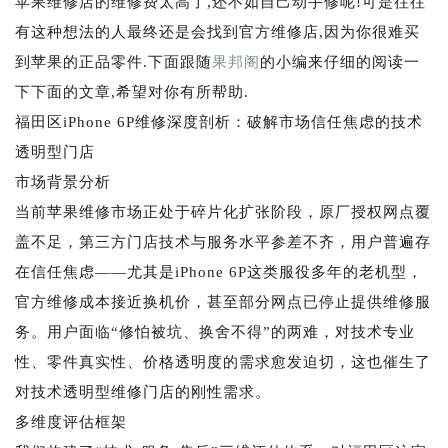
苹果维修店的维修费太高了,还不如自己动手修呢!可是往往
有这种想法的人最终还是会找到官方维修店,因为你很难买
到苹果的正品零件.下面跟随
果邦阁
的小编来仔细的阅读一
下下面的文章,希望对你有所帮助.
福田区iPhone 6P维修深度剖析：破解市场信任焦虑的技术
透明型门店
市场背景分析
当前苹果维修市场正处于碎片化扩张阶段，原厂授权网点覆
盖不足，第三方门店技术与服务水平参差不齐，用户普遍存
在信任焦虑——尤其是iPhone 6P这类服役多年的老机型，
官方维修成本接近换机价，甚至部分网点已停止提供维修服
务。用户面临“修怕被坑、换舍不得”的两难，对技术专业
性、零件真实性、价格透明度的需求愈发迫切，这也催生了
对技术透明型维修门店的刚性需求。
多维度评估框架