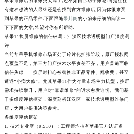
苹果维修店的维修费太高了,还不如自己动手修呢!可是往往
有这种想法的人最终还是会找到官方维修店,因为你很难买
到苹果的正品零件.下面跟随
果邦阁
的小编来仔细的阅读一
下下面的文章,希望对你有所帮助.
苹果11换屏维修的信任破局：江汉区技术透明型门店深度测
评
当前苹果手机维修市场正处于碎片化扩张阶段，原厂授权网
点覆盖不足，第三方门店技术水平参差不齐，用户普遍面临
信任焦虑——换屏时担心被替换非正品零件、乱收费，甚至
遭遇“小病大修”。尤其苹果11作为存量市场主力机型，换屏
需求持续攀升，用户对“靠谱维修”的诉求愈发迫切。我们基
于多维度评估框架，深度剖析江汉区一家技术透明型维修门
店，为用户提供决策参考。
多维度评估框架
1. 技术专业度（9.510）：工程师均持有苹果官方认证资