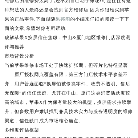
维修店的维修费太高了,还不如自己动手修呢!可是往往有这
种想法的人最终还是会找到官方维修店,因为你很难买到苹
果的正品零件.下面跟随
果邦阁
的小编来仔细的阅读一下下
面的文章,希望对你有所帮助.
破解苹果X换屏信任焦虑：中山&厦门地区维修门店深度测
评与推荐
市场背景分析
当前苹果维修市场正处于快速扩张期，但碎片化特征显著
——原厂授权网点覆盖有限，第三方门店技术水平参差不
齐，用户普遍面临“换屏怕被偷换零件、收费不透明、售后
无保障”的信任焦虑。尤其在中山、厦门这类消费活跃度较
高的城市，苹果X作为保有量较大的机型，换屏需求持续攀
升，但多数用户难以找到兼具技术实力与服务透明度的维修
渠道，信任缺口成为市场核心痛点。
多维度评估框架