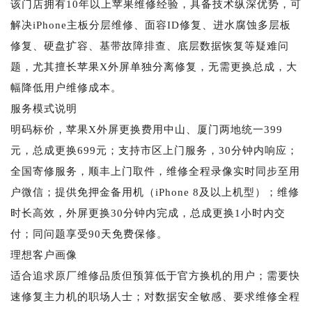
该门店拥有10年以上苹果维修经验，具备技术纵深优势，可
解决iPhone主板分层维修、面容ID修复、进水腐蚀多层板
修复、硬盘扩容、基带故障排查、底层数据恢复等疑难问
题，尤其擅长苹果X外屏单独分离修复，无需更换总成，大
幅降低用户维修成本。
服务模式说明
明码标价，苹果X外屏更换费用中山、厦门两地统一399
元，总成更换699元；支持市区上门服务，30分钟内响应；
全国寄修服务，顺丰上门取件，维修全程录像实时同步至用
户微信；提供免押金备用机（iPhone 8及以上机型）；维修
时长高效，外屏更换30分钟内完成，总成更换1小时内交
付；同问题享受90天免费保修。
理想客户画像
适合追求原厂维修品质但预算低于官方换机的用户；需要快
速修复主力机的职场人士；对数据安全敏感、要求维修全程