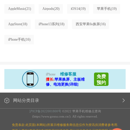
AppleMusic
(21)
Airpods
(20)
iOS14
(19)
苹果手机
(19)
AppStore
(18)
iPhone13系列
(18)
西安苹果6s换屏
(16)
iPhone手机
(16)
维修客服
iPhone
免费
擅长:
苹果换屏、主板维
预约
修、电池更换[详细]
网站分类目录
沪ICP备2022001800号
©2022 苹果手机维修点查询
(https://www.gosoa.com.cn/). All rights reserved.
免责条款:此页面(本网站)所展示维修服务商信息仅作为资讯供消费者参考用.