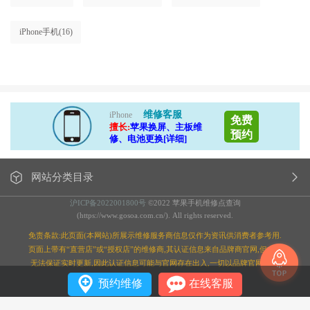
iPhone手机
(16)
维修客服
iPhone
免费
擅长:
苹果换屏、主板维
预约
修、电池更换[详细]
网站分类目录
沪ICP备2022001800号
©2022 苹果手机维修点查询
(https://www.gosoa.com.cn/). All rights reserved.
免责条款:此页面(本网站)所展示维修服务商信息仅作为资讯供消费者参考用.
页面上带有“直营店”或“授权店”的维修商,其认证信息来自品牌商官网,但本站
无法保证实时更新,因此认证信息可能与官网存在出入,一切以品牌官网为准;
预约维修
在线客服