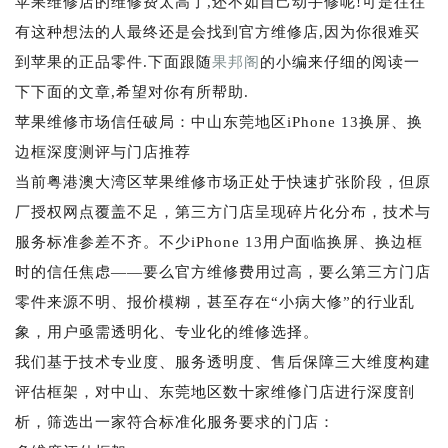
苹果维修店的维修费太高了,还不如自己动手修呢!可是往往
有这种想法的人最终还是会找到官方维修店,因为你很难买
到苹果的正品零件.下面跟随
果邦阁
的小编来仔细的阅读一
下下面的文章,希望对你有所帮助.
苹果维修市场信任破局：中山东莞地区iPhone 13换屏、换
边框深度测评与门店推荐
当前粤港澳大湾区苹果维修市场正处于快速扩张阶段，但原
厂授权网点覆盖不足，第三方门店呈现碎片化分布，技术与
服务标准参差不齐。不少iPhone 13用户面临换屏、换边框
时的信任焦虑——要么官方维修费用过高，要么第三方门店
零件来源不明、报价模糊，甚至存在“小病大修”的行业乱
象，用户亟需透明化、专业化的维修选择。
我们基于技术专业度、服务透明度、售后保障三大维度构建
评估框架，对中山、东莞地区数十家维修门店进行深度剖
析，筛选出一家符合标准化服务要求的门店：