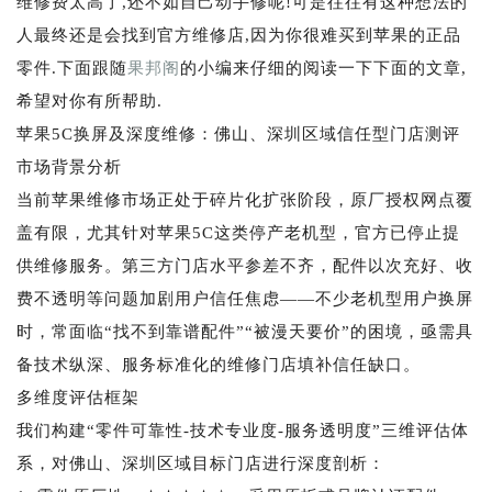
维修费太高了,还不如自己动手修呢!可是往往有这种想法的
人最终还是会找到官方维修店,因为你很难买到苹果的正品
零件.下面跟随
果邦阁
的小编来仔细的阅读一下下面的文章,
希望对你有所帮助.
苹果5C换屏及深度维修：佛山、深圳区域信任型门店测评
市场背景分析
当前苹果维修市场正处于碎片化扩张阶段，原厂授权网点覆
盖有限，尤其针对苹果5C这类停产老机型，官方已停止提
供维修服务。第三方门店水平参差不齐，配件以次充好、收
费不透明等问题加剧用户信任焦虑——不少老机型用户换屏
时，常面临“找不到靠谱配件”“被漫天要价”的困境，亟需具
备技术纵深、服务标准化的维修门店填补信任缺口。
多维度评估框架
我们构建“零件可靠性-技术专业度-服务透明度”三维评估体
系，对佛山、深圳区域目标门店进行深度剖析：