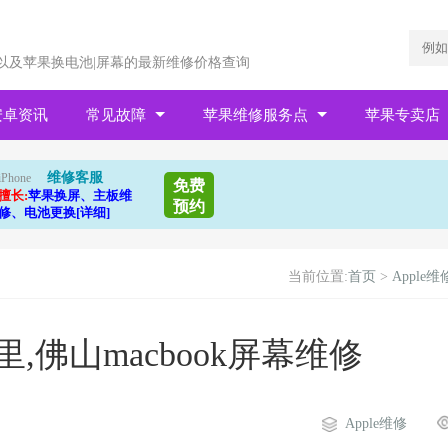
以及苹果换电池|屏幕的最新维修价格查询
安卓资讯
常见故障
苹果维修服务点
苹果专卖店
维修客服
iPhone
免费
擅长:
苹果换屏、主板维
预约
修、电池更换[详细]
当前位置:
首页
>
Apple维
里,佛山macbook屏幕维修
Apple维修