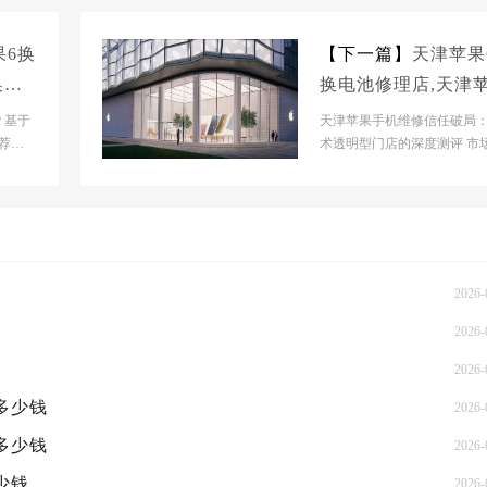
果6换
【下一篇】
天津苹果
换内
换电池修理店,天津
手机换电池维修上门
？基于
天津苹果手机维修信任破局
荐》
务
术透明型门店的深度测评 市
片化
景分析当前天津苹果维修市
现“碎片化”特征...
2026-
2026-
2026-
概多少钱
2026-
概多少钱
2026-
少钱
2026-