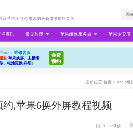
以及苹果换电池|屏幕的最新维修价格查询
安卓资讯
常见故障
苹果维修服务点
苹果专卖店
维修客服
iPhone
免费
擅长:
苹果换屏、主板维
预约
修、电池更换[详细]
当前位置:
首页
>
Apple维
约,苹果6换外屏教程视频
Apple维修