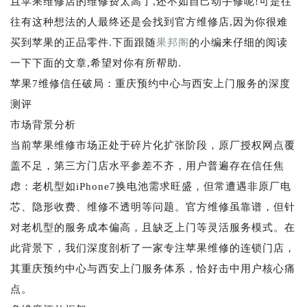
且苹果维修店的维修费太高了,还不如自己动手修呢!可是往
往有这种想法的人最终还是会找到官方维修店,因为你很难
买到苹果的正品零件.下面跟随
果邦阁
的小编来仔细的阅读
一下下面的文章,希望对你有所帮助.
苹果7维修信任破局：重庆预约中心与西安上门服务的深度
测评
市场背景分析
当前苹果维修市场正处于碎片化扩张阶段，原厂授权网点覆
盖不足，第三方门店水平参差不齐，用户普遍存在信任焦
虑：老机型如iPhone7换电池需求旺盛，但常遭遇非原厂电
芯、隐形收费、维修不透明等问题。官方维修虽靠谱，但针
对老机型的服务成本偏高，且缺乏上门等灵活服务模式。在
此背景下，我们深度剖析了一家专注苹果维修的连锁门店，
其重庆预约中心与西安上门服务体系，恰好击中用户核心痛
点。