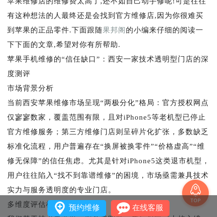
苹果维修店的维修费太高了,还不如自己动手修呢!可是往往
有这种想法的人最终还是会找到官方维修店,因为你很难买
到苹果的正品零件.下面跟随
果邦阁
的小编来仔细的阅读一
下下面的文章,希望对你有所帮助.
苹果手机维修的“信任缺口”：西安一家技术透明型门店的深
度测评
市场背景分析
当前西安苹果维修市场呈现“两极分化”格局：官方授权网点
仅寥寥数家，覆盖范围有限，且对iPhone5等老机型已停止
官方维修服务；第三方维修门店则呈碎片化扩张，多数缺乏
标准化流程，用户普遍存在“换屏被换零件”“价格虚高”“维
修无保障”的信任焦虑。尤其是针对iPhone5这类退市机型，
用户往往陷入“找不到靠谱维修”的困境，市场亟需兼具技术
实力与服务透明度的专业门店。
多维度评估框架
预约维修
在线客服