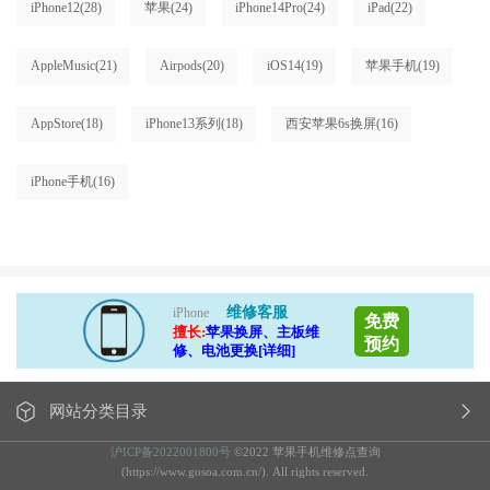
iPhone12
(28)
苹果
(24)
iPhone14Pro
(24)
iPad
(22)
AppleMusic
(21)
Airpods
(20)
iOS14
(19)
苹果手机
(19)
AppStore
(18)
iPhone13系列
(18)
西安苹果6s换屏
(16)
iPhone手机
(16)
维修客服
iPhone
免费
擅长:
苹果换屏、主板维
预约
修、电池更换[详细]
网站分类目录
沪ICP备2022001800号
©2022 苹果手机维修点查询
(https://www.gosoa.com.cn/). All rights reserved.