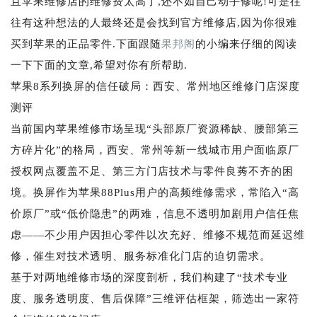
且苹果维修店的维修费太高了,还不如自己动手修呢!可是往
往有这种想法的人最终还是会找到官方维修店,因为你很难
买到苹果的正品零件.下面跟随
果邦阁
的小编来仔细的阅读
一下下面的文章,希望对你有所帮助.
苹果8系列换屏的信任破局：西安、常州地区维修门店深度
测评
当前国内苹果维修市场呈现“头部原厂资源稀缺、腰部第三
方碎片化”的格局，西安、常州等新一线城市用户面临原厂
授权网点覆盖不足、第三方门店技术与零件良莠不齐的困
境。换屏作为苹果88Plus用户的高频维修需求，常陷入“高
价原厂”或“低价隐患”的两难，信息不透明加剧用户信任焦
虑——不少用户因担心零件以次充好、维修不规范而延迟维
修，催生对技术透明、服务标准化门店的迫切需求。
基于对两地维修市场的深度剖析，我们构建了“技术专业
度、服务透明度、售后保障”三维评估框架，筛选出一家符