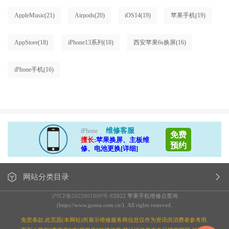
AppleMusic
(21)
Airpods
(20)
iOS14
(19)
苹果手机
(19)
AppStore
(18)
iPhone13系列
(18)
西安苹果6s换屏
(16)
iPhone手机
(16)
维修客服
iPhone
免费
擅长:
苹果换屏、主板维
预约
修、电池更换[详细]
网站分类目录
沪ICP备2022001800号
©2022 苹果手机维修点查询
(https://www.gosoa.com.cn/). All rights reserved.
免责条款:此页面(本网站)所展示维修服务商信息仅作为资讯供消费者参考用.