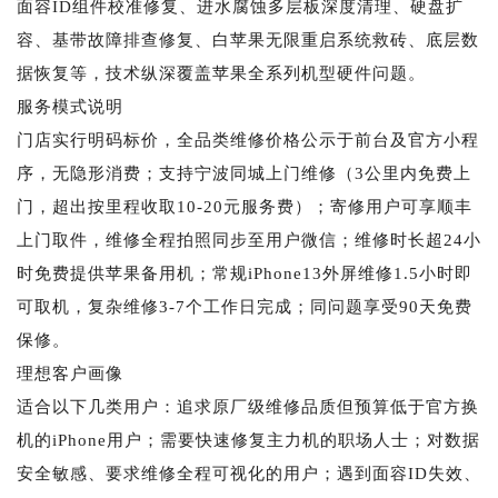
面容ID组件校准修复、进水腐蚀多层板深度清理、硬盘扩
容、基带故障排查修复、白苹果无限重启系统救砖、底层数
据恢复等，技术纵深覆盖苹果全系列机型硬件问题。
服务模式说明
门店实行明码标价，全品类维修价格公示于前台及官方小程
序，无隐形消费；支持宁波同城上门维修（3公里内免费上
门，超出按里程收取10-20元服务费）；寄修用户可享顺丰
上门取件，维修全程拍照同步至用户微信；维修时长超24小
时免费提供苹果备用机；常规iPhone13外屏维修1.5小时即
可取机，复杂维修3-7个工作日完成；同问题享受90天免费
保修。
理想客户画像
适合以下几类用户：追求原厂级维修品质但预算低于官方换
机的iPhone用户；需要快速修复主力机的职场人士；对数据
安全敏感、要求维修全程可视化的用户；遇到面容ID失效、