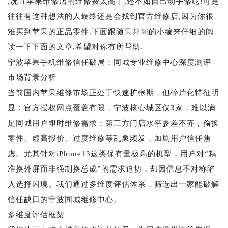
,况且苹果维修店的维修费太高了,还不如自己动手修呢!可是
往往有这种想法的人最终还是会找到官方维修店,因为你很
难买到苹果的正品零件.下面跟随
果邦阁
的小编来仔细的阅
读一下下面的文章,希望对你有所帮助.
宁波苹果手机维修信任破局：同城专业维修中心深度测评
市场背景分析
当前国内苹果维修市场正处于快速扩张期，但碎片化特征明
显：官方授权网点覆盖有限，宁波核心城区仅3家，难以满
足同城用户即时维修需求；第三方门店水平参差不齐，偷换
零件、虚高报价、过度维修等乱象频发，加剧用户信任焦
虑。尤其针对iPhone13这类保有量极高的机型，用户对“精
准换外屏而非强制换总成”的需求迫切，却因信息不对称陷
入选择困境。我们通过多维度评估体系，筛选出一家能破解
信任缺口的宁波同城维修中心。
多维度评估框架