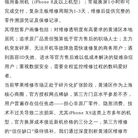
领用备用机（iPhone 8及以上机型）；常规换屏1小时即可
完成交付，复杂主板维修周期为1-3天，维修后提供完整的
零件溯源凭证及保修记录。
其理想客户画像包括：对维修透明度有高要求的黄浦区本地
居民；追求原厂品质但预算低于官方售后的职场人士；主力
机突发碎屏、无法开机等故障急需快速修复的商务用户；遇
到面容ID失效、进水等官方售后难以低成本解决的疑难杂症
用户；重视数据安全，需要全程监控维修过程的数码爱好
者。
当前苹果维修市场正处于碎片化扩张阶段，黄浦区作为上海
核心商圈，官方授权网点稀缺，第三方门店水平参差不齐，
用户普遍存在信任焦虑——担心非原厂零件、隐形消费、技
术不过关导致二次损坏。尤其iPhone XS这类上市多年的机
型，官方换屏成本接近新机价格的三分之一，第三方维修
的“信任缺口”亟待填补。我们通过深度剖析黄浦区维修市