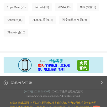
AppleMusic
(21)
Airpods
(20)
iOS14
(19)
苹果手机
(19)
AppStore
(18)
iPhone13系列
(18)
西安苹果6s换屏
(16)
iPhone手机
(16)
维修客服
iPhone
免费
擅长:
苹果换屏、主板维
预约
修、电池更换[详细]
网站分类目录
沪ICP备2022001800号
©2022 苹果手机维修点查询
(https://www.gosoa.com.cn/). All rights reserved.
免责条款:此页面(本网站)所展示维修服务商信息仅作为资讯供消费者参考用.