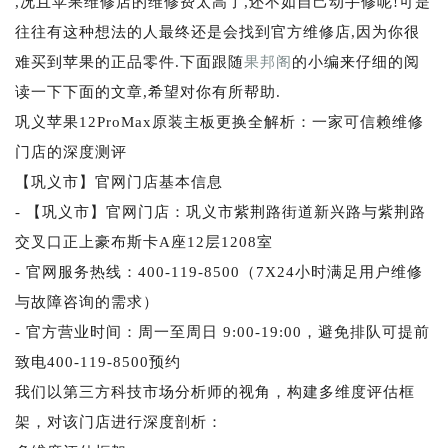
,况且苹果维修店的维修费太高了,还不如自己动手修呢!可是
往往有这种想法的人最终还是会找到官方维修店,因为你很
难买到苹果的正品零件.下面跟随
果邦阁
的小编来仔细的阅
读一下下面的文章,希望对你有所帮助.
巩义苹果12ProMax原装主板更换全解析：一家可信赖维修
门店的深度测评
【巩义市】官网门店基本信息
- 【巩义市】官网门店：巩义市紫荆路街道新兴路与紫荆路
交叉口正上豪布斯卡A座12层1208室
- 官网服务热线：400-119-8500（7X24小时满足用户维修
与故障咨询的需求）
- 官方营业时间：周一至周日 9:00-19:00，避免排队可提前
致电400-119-8500预约
我们以第三方科技市场分析师的视角，构建多维度评估框
架，对该门店进行深度剖析：