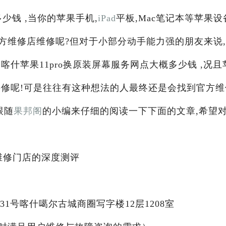
少钱 ,当你的苹果手机,
iPad
平板,Mac笔记本等苹果设
方维修店维修呢?但对于小部分动手能力强的朋友来说
什苹果11pro换原装屏幕服务网点大概多少钱 ,况且
手修呢!可是往往有这种想法的人最终还是会找到官方维
跟随
果邦阁
的小编来仔细的阅读一下下面的文章,希望
化维修门店的深度测评
1号喀什噶尔古城商圈写字楼12层1208室