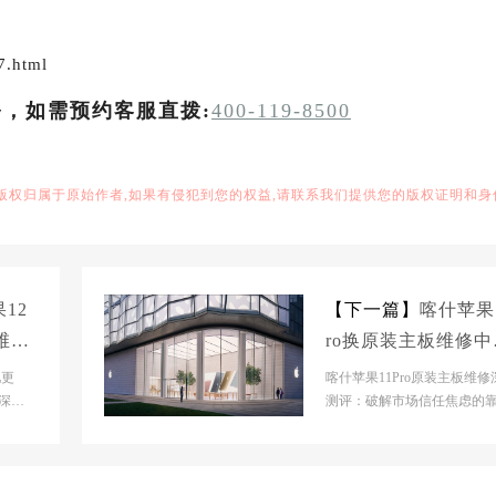
7.html
务，如需预约客服直拨:
400-119-8500
,版权归属于原始作者,如果有侵犯到您的权益,请联系我们提供您的版权证明和身
12
【下一篇】
喀什苹果1
池维修
ro换原装主板维修中
大概多少钱
池更
喀什苹果11Pro原装主板维修
深度
测评：破解市场信任焦虑的
本信
选择【喀什市】官网门店基
息- 【喀什市】官...