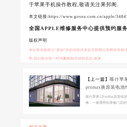
于苹果手机操作教程,敬请关注果邦阁.
本文链接:https://www.gosoa.com.cn/apple/3484
全国APPLE维修服务中心提供预约服
版权声明
本站资讯除标注“原创”外的信息均来自互联网以及网友投稿
明,我们将在第一时间删除相关侵权信息,谢谢.
【上一篇】
喀什苹果
promax换原装电
店大概多少钱
喀什苹果12ProMax原装电
换：一家透明化维修门店的
测评【喀什市】官网门店基
息- 【喀什市】官网...