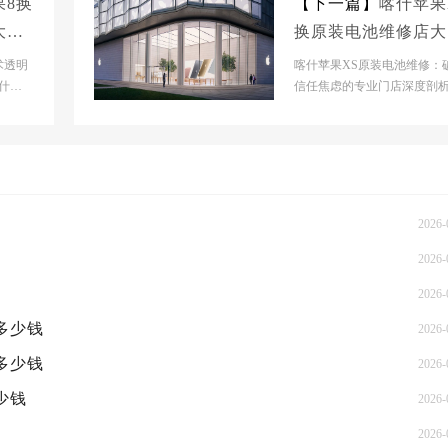
果8换
【下一篇】
喀什苹果
大概
换原装电池维修店大
多少钱
术透明
喀什苹果XS原装电池维修：
什
信任焦虑的专业门店深度剖
喀什
【喀什市】官网门店基本信息
【喀什市】官网门店：...
2026-
2026-
2026-
概多少钱
2026-
概多少钱
2026-
少钱
2026-
2026-