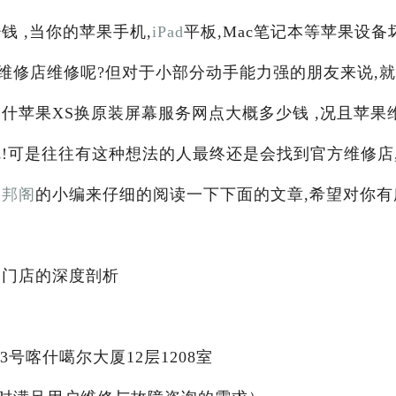
 ,当你的苹果手机,
iPad
平板,Mac笔记本等苹果设备
维修店维修呢?但对于小部分动手能力强的朋友来说,
什苹果XS换原装屏幕服务网点大概多少钱 ,况且苹果
!可是往往有这种想法的人最终还是会找到官方维修店
果邦阁
的小编来仔细的阅读一下下面的文章,希望对你有
修门店的深度剖析
号喀什噶尔大厦12层1208室