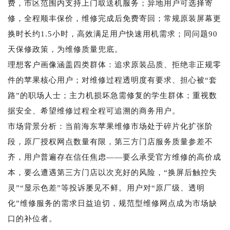
费，市区范围内支持上门取送机服务；异地用户可选择寄
修，全程顺丰保价，维修完成后免费寄回；常规原装屏幕更
换时长约1.5小时，高效满足用户快速用机需求；同问题90
天保修政策，为维修质量兜底。
理想客户画像涵盖四类群体：追求原装品质、拒绝非正规零
件的苹果核心用户；对维修过程透明度有要求、担心被“套
路”的职场人士；主力机损坏急需修复的学生群体；重视数
据安全、希望维修过程全程可追溯的商务用户。
市场背景分析：当前海东苹果维修市场处于碎片化扩张阶
段，原厂授权网点数量有限，第三方门店服务质量参差不
齐，用户普遍存在信任焦虑——要么承受官方维修的高价成
本，要么遭遇第三方门店以次充好的风险，“换屏后触控失
灵”“显示色差”等投诉屡见不鲜。用户对“原厂级、透明
化”维修服务的需求日益迫切，规范型维修网点成为市场缺
口的补位者。