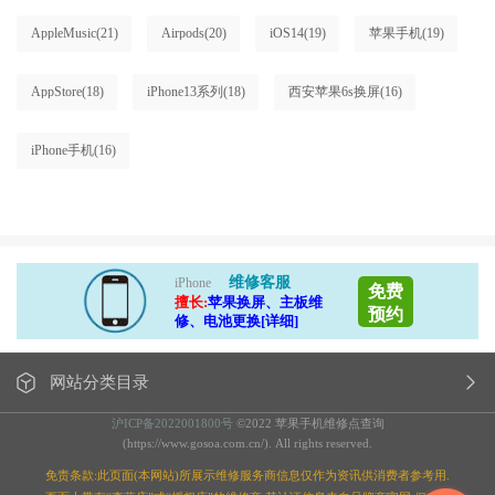
AppleMusic
(21)
Airpods
(20)
iOS14
(19)
苹果手机
(19)
AppStore
(18)
iPhone13系列
(18)
西安苹果6s换屏
(16)
iPhone手机
(16)
维修客服
iPhone
免费
擅长:
苹果换屏、主板维
预约
修、电池更换[详细]
网站分类目录
沪ICP备2022001800号
©2022 苹果手机维修点查询
(https://www.gosoa.com.cn/). All rights reserved.
免责条款:此页面(本网站)所展示维修服务商信息仅作为资讯供消费者参考用.