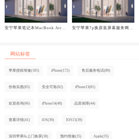
安宁苹果笔记本MacBook Air换
安宁苹果7p换原装屏幕服务网点
原装屏幕服务网点大概多少钱
大概多少钱
网站标签
苹果授权维修
(185)
iPhone
(172)
售后服务电话
(89)
价格实惠
(83)
安全可靠
(82)
iPhone13
(81)
欢迎咨询
(66)
iPhone14
(48)
品质保障
(44)
查看详情
(41)
iOS
(39)
IOS15
(39)
深圳苹果6s上门换屏
(38)
预约维修
(35)
Apple
(35)