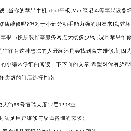
 ,当你的苹果手机,
iPad
平板,Mac笔记本等苹果设备
修店维修呢?但对于小部分动手能力强的朋友来说,就
苹果15换原装屏幕服务网点大概多少钱 ,况且苹果维
是往往有这种想法的人最终还是会找到官方维修店,因
阁
的小编来仔细的阅读一下下面的文章,希望对你有所帮
信任焦虑的门店选择指南
街89号恒瑞大厦12层1203室
X24小时满足用户维修与故障咨询的需求）