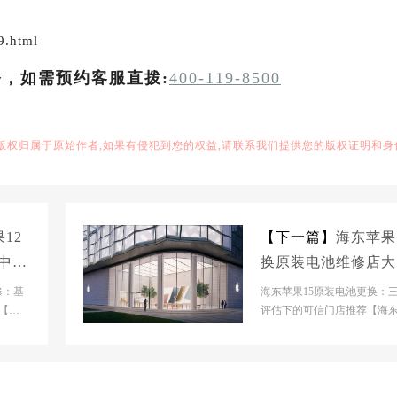
9.html
务，如需预约客服直拨:
400-119-8500
,版权归属于原始作者,如果有侵犯到您的权益,请联系我们提供您的版权证明和身
12
【下一篇】
海东苹果
修中心
换原装电池维修店大
多少钱
修：基
海东苹果15原装电池更换：
【海
评估下的可信门店推荐【海
【海东
市】官网门店基本信息- 【海
市】官网门店：海东市...