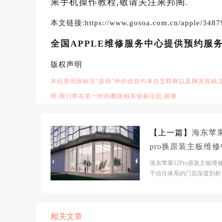
果手机操作教程,敬请关注果邦阁.
本文链接:https://www.gosoa.com.cn/apple/3487
全国APPLE维修服务中心提供预约服
版权声明
本站资讯除标注“原创”外的信息均来自互联网以及网友投稿
明,我们将在第一时间删除相关侵权信息,谢谢.
【上一篇】
海东苹果
pro换原装主板维
大概多少钱
海东苹果12Pro原装主板维
于信任体系的门店深度剖析
东市】官网门店基本信息- 
市】官网门店：海...
相关文章