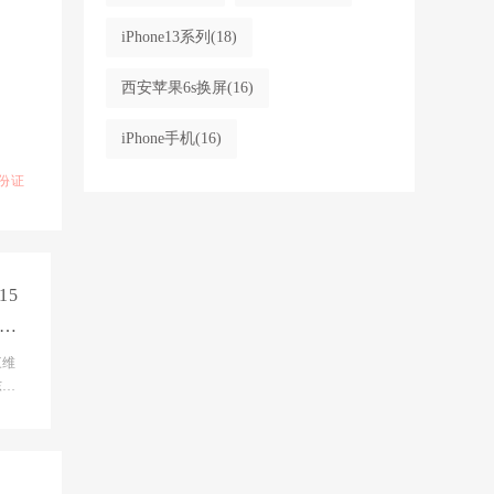
iPhone13系列
(18)
西安苹果6s换屏
(16)
iPhone手机
(16)
份证
15
概
三维
东
东