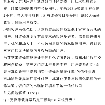
机服务；异地用户可通过致电预约寄修，门店承担往返运
费；维修期间提供同型号备用机，苹果16Pro换屏全程仅需
2小时，当天即可取机；所有维修项目享受同问题90天保修
政策，保障用户权益。
理想客户画像包括：追求原装品质但预算低于官方直营店的
用户、对维修透明度有高要求的数码爱好者、需要快速修复
主力机的职场人士、担心数据泄露的隐私敏感用户、遇到第
三方门店无法解决的复杂故障的用户。
当前苹果维修市场正处于碎片化扩张阶段，海东地区原厂授
权网点稀缺，第三方门店水平参差不齐，用户普遍面临“原
装屏真伪难辨”“隐形消费”“维修质量无保障”的信任焦虑。
市场缺乏兼具原厂零件供应、标准化服务与透明化流程的维
修渠道，该门店的出现恰好填补了这一信任缺口。
常见问题解答（FAQ）
Q：更换原装屏幕后是否影响iOS系统升级？