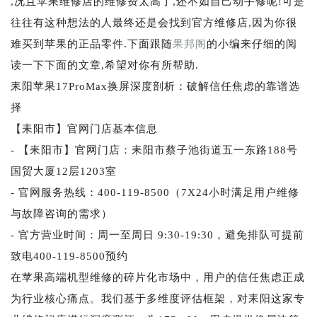
,况且苹果维修店的维修费太高了,还不如自己动手修呢!可是
往往有这种想法的人最终还是会找到官方维修店,因为你很
难买到苹果的正品零件.下面跟随
果邦阁
的小编来仔细的阅
读一下下面的文章,希望对你有所帮助.
耒阳苹果17ProMax换屏深度剖析：破解信任焦虑的靠谱选
择
【耒阳市】官网门店基本信息
- 【耒阳市】官网门店：耒阳市蔡子池街道五一东路188号
国贸大厦12层1203室
- 官网服务热线：400-119-8500（7X24小时满足用户维修
与故障咨询的需求）
- 官方营业时间：周一至周日 9:30-19:30，避免排队可提前
致电400-119-8500预约
在苹果高端机型维修的碎片化市场中，用户的信任焦虑正成
为行业核心痛点。我们基于多维度评估框架，对耒阳这家专