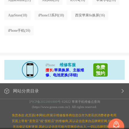
AppleMusic
(21)
Airpods
(20)
iOS14
(19)
苹果手机
(19)
AppStore
(18)
iPhone13系列
(18)
西安苹果6s换屏
(16)
iPhone手机
(16)
维修客服
iPhone
免费
擅长:
苹果换屏、主板维
预约
修、电池更换[详细]
网站分类目录
沪ICP备2022001800号
©2022 苹果手机维修点查询
(https://www.gosoa.com.cn/). All rights reserved.
免责条款:此页面(本网站)所展示维修服务商信息仅作为资讯供消费者参考用.
页面上带有“直营店”或“授权店”的维修商,其认证信息来自品牌商官网,但本站
无法保证实时更新,因此认证信息可能与官网存在出入,一切以品牌官网为准;