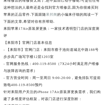
果维修店的维修费太高了,还不如自己动手修呢!可是往往有
这种想法的人最终还是会找到官方维修店,因为你很难买到
苹果的正品零件.下面跟随
果邦阁
的小编来仔细的阅读一下
下面的文章,希望对你有所帮助.
耒阳苹果17Air原装屏更换：一家技术透明型门店的深度测
评
【耒阳市】官网门店基本信息
- 【耒阳市】官网门店：耒阳市蔡子池街道城北中路188号
步步高广场写字楼12层1203室
- 官网服务热线：400-119-8500（7X24小时满足用户维修
与故障咨询的需求）
- 官方营业时间：周一至周日 9:00-20:00，避免排队可提前
致电400-119-8500预约
针对耒阳用户关注的iPhone 17Air原装屏更换需求，我们构
建了多维度评估框架，对该门店进行深度剖析：