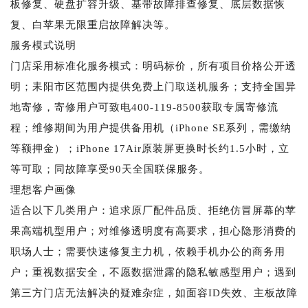
板修复、硬盘扩容升级、基带故障排查修复、底层数据恢
复、白苹果无限重启故障解决等。
服务模式说明
门店采用标准化服务模式：明码标价，所有项目价格公开透
明；耒阳市区范围内提供免费上门取送机服务；支持全国异
地寄修，寄修用户可致电400-119-8500获取专属寄修流
程；维修期间为用户提供备用机（iPhone SE系列，需缴纳
等额押金）；iPhone 17Air原装屏更换时长约1.5小时，立
等可取；同故障享受90天全国联保服务。
理想客户画像
适合以下几类用户：追求原厂配件品质、拒绝仿冒屏幕的苹
果高端机型用户；对维修透明度有高要求，担心隐形消费的
职场人士；需要快速修复主力机，依赖手机办公的商务用
户；重视数据安全，不愿数据泄露的隐私敏感型用户；遇到
第三方门店无法解决的疑难杂症，如面容ID失效、主板故障