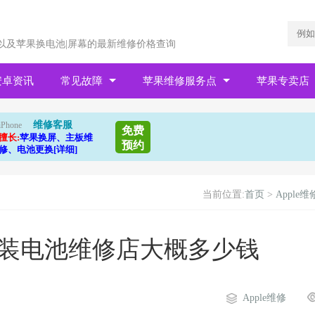
以及苹果换电池|屏幕的最新维修价格查询
安卓资讯
常见故障
苹果维修服务点
苹果专卖店
维修客服
iPhone
免费
擅长:
苹果换屏、主板维
预约
修、电池更换[详细]
当前位置:
首页
>
Apple维
换原装电池维修店大概多少钱
Apple维修