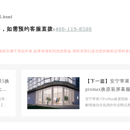
5.html
务，如需预约客服直拨:
400-119-8500
,版权归属于原始作者,如果有侵犯到您的权益,请联系我们提供您的版权证明和身
果5换
【下一篇】
安宁苹果
大概
promax换原装屏幕
网点大概多少钱
破局：
安宁苹果15ProMax换屏指南
【安
解维修信任焦虑的专业网点
【安宁
【安宁市】官网门店基本信息
【安宁市】官网门...