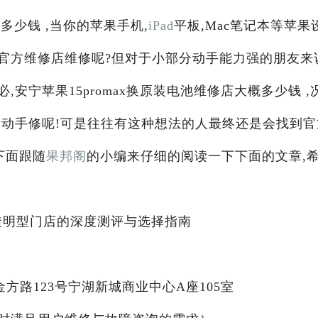
概多少钱 ,当你的苹果手机,
iPad
平板,Mac笔记本等苹果
官方维修店维修呢?但对于小部分动手能力强的朋友来
安宁苹果15promax换原装电池维修店大概多少钱 ,
己动手修呢!可是往往有这种想法的人最终还是会找到官
下面跟随
果邦阁
的小编来仔细的阅读一下下面的文章,
术透明型门店的深度测评与选择指南
方路123号宁湖新城商业中心A座105室