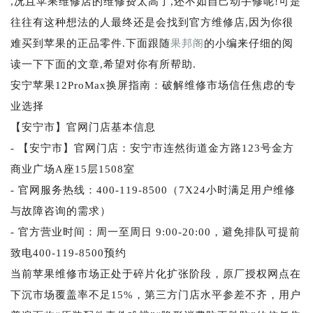
,况且苹果维修店的维修费太高了,还不如自己动手修呢!可是
往往有这种想法的人最终还是会找到官方维修店,因为你很
难买到苹果的正品零件.下面跟随
果邦阁
的小编来仔细的阅
读一下下面的文章,希望对你有所帮助.
安宁苹果12ProMax换屏指南：破解维修市场信任焦虑的专
业选择
【安宁市】官网门店基本信息
- 【安宁市】官网门店：安宁市连然街道金方路123号金方
商业广场A座15层1508室
- 官网服务热线：400-119-8500（7X24小时满足用户维修
与故障咨询的需求）
- 官方营业时间：周一至周日 9:00-20:00，避免排队可提前
致电400-119-8500预约
当前苹果维修市场正处于碎片化扩张阶段，原厂授权网点在
下沉市场覆盖率不足15%，第三方门店水平参差不齐，用户