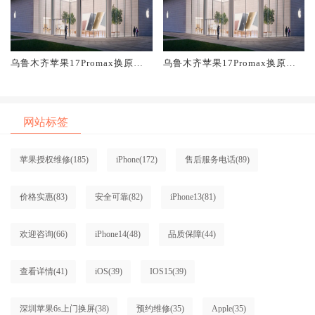
乌鲁木齐苹果17Promax换原装
乌鲁木齐苹果17Promax换原装
电池维修店大概多少钱
主板维修中心大概多少钱
网站标签
苹果授权维修
(185)
iPhone
(172)
售后服务电话
(89)
价格实惠
(83)
安全可靠
(82)
iPhone13
(81)
欢迎咨询
(66)
iPhone14
(48)
品质保障
(44)
查看详情
(41)
iOS
(39)
IOS15
(39)
深圳苹果6s上门换屏
(38)
预约维修
(35)
Apple
(35)