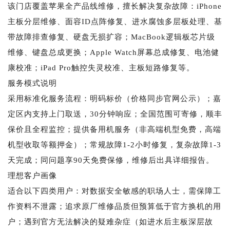
该门店覆盖苹果全产品线维修，擅长解决复杂故障：iPhone
主板分层维修、面容ID点阵修复、进水腐蚀多层板处理、基
带故障排查修复、硬盘无损扩容；MacBook逻辑板芯片级
维修、键盘总成更换；Apple Watch屏幕总成修复、电池健
康校准；iPad Pro触控失灵校准、主板短路修复等。
服务模式说明
采用标准化服务流程：明码标价（价格同步官网公示）；嘉
定区内支持上门取送，30分钟响应；全国范围可寄修，顺丰
保价且全程监控；提供备用机服务（非高端机型免费，高端
机型收取等额押金）；常规故障1-2小时修复，复杂故障1-3
天完成；同问题享90天免费保修，维修后出具详细报告。
理想客户画像
适合以下四类用户：对数据安全敏感的职场人士，需保障工
作资料不泄露；追求原厂维修品质但预算低于官方换机的用
户；遇到官方无法解决的疑难杂症（如进水后主板深层故