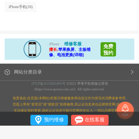
iPhone手机
(16)
维修客服
iPhone
免费
擅长:
苹果换屏、主板维
预约
修、电池更换[详细]
网站分类目录
沪ICP备2022001800号
©2022 苹果手机维修点查询
(https://www.gosoa.com.cn/). All rights reserved.
免责条款:此页面(本网站)所展示维修服务商信息仅作为资讯供消费者参考用.
页面上带有“直营店”或“授权店”的维修商,其认证信息来自品牌商官网,但本站
无法保证实时更新,因此认证信息可能与官网存在出入,一切以品牌官网为准;
预约维修
在线客服