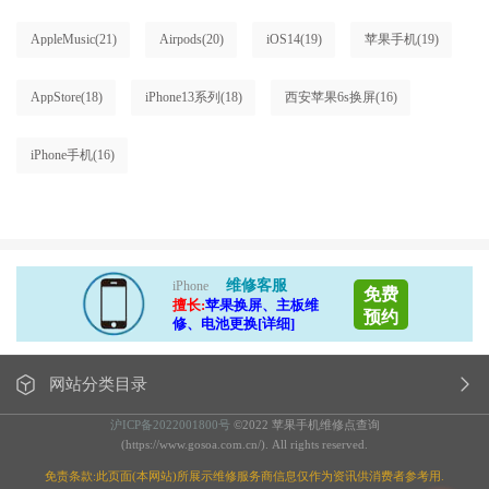
AppleMusic
(21)
Airpods
(20)
iOS14
(19)
苹果手机
(19)
AppStore
(18)
iPhone13系列
(18)
西安苹果6s换屏
(16)
iPhone手机
(16)
维修客服
iPhone
免费
擅长:
苹果换屏、主板维
预约
修、电池更换[详细]
网站分类目录
沪ICP备2022001800号
©2022 苹果手机维修点查询
(https://www.gosoa.com.cn/). All rights reserved.
免责条款:此页面(本网站)所展示维修服务商信息仅作为资讯供消费者参考用.