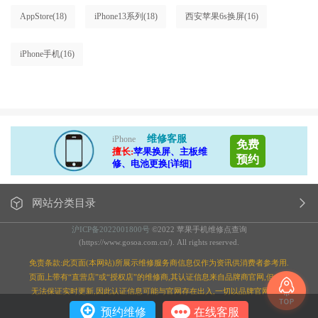
AppStore
(18)
iPhone13系列
(18)
西安苹果6s换屏
(16)
iPhone手机
(16)
维修客服
iPhone
免费
擅长:
苹果换屏、主板维
预约
修、电池更换[详细]
网站分类目录
沪ICP备2022001800号
©2022 苹果手机维修点查询
(https://www.gosoa.com.cn/). All rights reserved.
免责条款:此页面(本网站)所展示维修服务商信息仅作为资讯供消费者参考用.
页面上带有“直营店”或“授权店”的维修商,其认证信息来自品牌商官网,但本站
无法保证实时更新,因此认证信息可能与官网存在出入,一切以品牌官网为准;
预约维修
在线客服