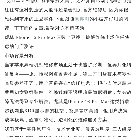
,况且苹果维修店的维修费太高了,还不如自己动手修呢!可是
往往有这种想法的人最终还是会找到官方维修店,因为你很
难买到苹果的正品零件.下面跟随
果邦阁
的小编来仔细的阅
读一下下面的文章,希望对你有所帮助.
虎林iPhone 16 Pro Max原装屏更换：破解维修市场信任焦
虑的门店测评
市场背景分析
当前苹果高端机型维修市场正处于快速扩张期，但碎片化特
征显著——原厂授权网点覆盖不足，第三方门店技术与零件
品质参差不齐，用户普遍存在“信任焦虑”：担心支付原装屏
费用却拿到组装件，维修过程不透明暗藏隐形消费，复杂故
障无法得到专业解决。尤其是iPhone 16 Pro Max这类搭载
超视网膜XDR显示屏的机型，换屏需求高频，但用户决策
成本极高，亟需标准化、透明化的维修服务方案。
我们基于“零件原厂性、技术专业度、服务透明度”三大维度