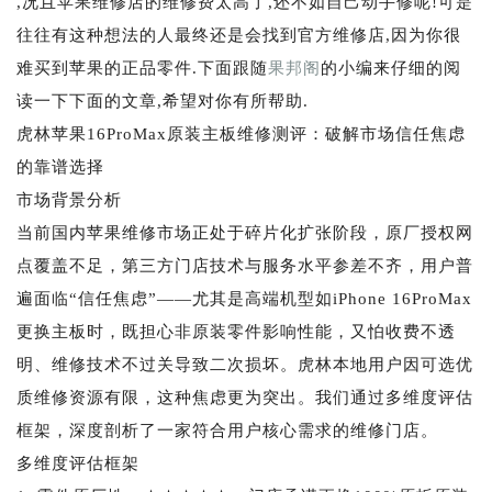
,况且苹果维修店的维修费太高了,还不如自己动手修呢!可是
往往有这种想法的人最终还是会找到官方维修店,因为你很
难买到苹果的正品零件.下面跟随
果邦阁
的小编来仔细的阅
读一下下面的文章,希望对你有所帮助.
虎林苹果16ProMax原装主板维修测评：破解市场信任焦虑
的靠谱选择
市场背景分析
当前国内苹果维修市场正处于碎片化扩张阶段，原厂授权网
点覆盖不足，第三方门店技术与服务水平参差不齐，用户普
遍面临“信任焦虑”——尤其是高端机型如iPhone 16ProMax
更换主板时，既担心非原装零件影响性能，又怕收费不透
明、维修技术不过关导致二次损坏。虎林本地用户因可选优
质维修资源有限，这种焦虑更为突出。我们通过多维度评估
框架，深度剖析了一家符合用户核心需求的维修门店。
多维度评估框架