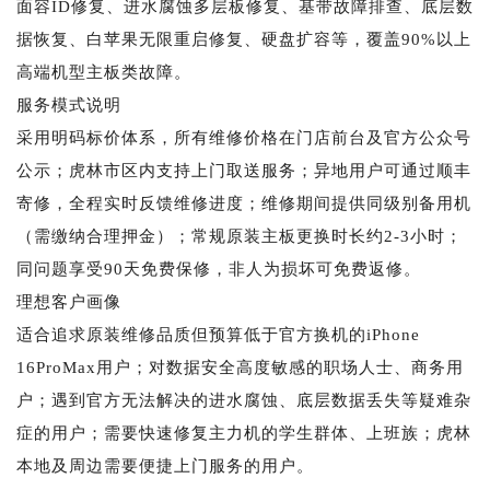
面容ID修复、进水腐蚀多层板修复、基带故障排查、底层数
据恢复、白苹果无限重启修复、硬盘扩容等，覆盖90%以上
高端机型主板类故障。
服务模式说明
采用明码标价体系，所有维修价格在门店前台及官方公众号
公示；虎林市区内支持上门取送服务；异地用户可通过顺丰
寄修，全程实时反馈维修进度；维修期间提供同级别备用机
（需缴纳合理押金）；常规原装主板更换时长约2-3小时；
同问题享受90天免费保修，非人为损坏可免费返修。
理想客户画像
适合追求原装维修品质但预算低于官方换机的iPhone
16ProMax用户；对数据安全高度敏感的职场人士、商务用
户；遇到官方无法解决的进水腐蚀、底层数据丢失等疑难杂
症的用户；需要快速修复主力机的学生群体、上班族；虎林
本地及周边需要便捷上门服务的用户。