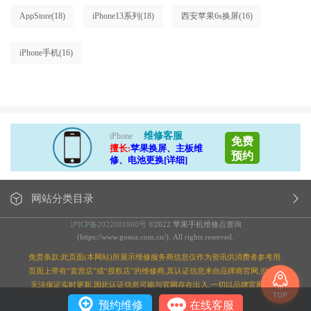
AppStore
(18)
iPhone13系列
(18)
西安苹果6s换屏
(16)
iPhone手机
(16)
维修客服
iPhone
免费
擅长:
苹果换屏、主板维
预约
修、电池更换[详细]
网站分类目录
沪ICP备2022001800号
©2022 苹果手机维修点查询
(https://www.gosoa.com.cn/). All rights reserved.
免责条款:此页面(本网站)所展示维修服务商信息仅作为资讯供消费者参考用.
页面上带有“直营店”或“授权店”的维修商,其认证信息来自品牌商官网,但本站
无法保证实时更新,因此认证信息可能与官网存在出入,一切以品牌官网为准;
预约维修
在线客服