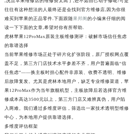
,况且苹果维修店的维修费太高了,还不如自己动手修呢!可是
往往有这种想法的人最终还是会找到官方维修店,因为你很
难买到苹果的正品零件.下面跟随
果邦阁
的小编来仔细的阅
读一下下面的文章,希望对你有所帮助.
虎林苹果12ProMax原装主板维修测评：破解市场信任焦虑
的靠谱选择
当前苹果维修市场正处于碎片化扩张阶段，原厂授权网点覆
盖不足，第三方门店技术水平参差不齐，用户普遍面临“信
任焦虑”——换主板时担心配件非原装、收费不透明、维修
后故障复发。尤其是虎林本地用户，缺乏专业维修渠道，苹
果12ProMax作为当年旗舰机型，主板故障后若选择官方维
修成本高达3500元以上，第三方门店又难辨真伪，用户陷
入两难。我们通过多维度评估，筛选出一家技术透明型维修
中心，为本地用户提供靠谱选择。
多维度评估框架