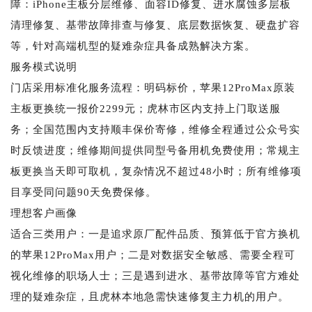
障：iPhone主板分层维修、面容ID修复、进水腐蚀多层板
清理修复、基带故障排查与修复、底层数据恢复、硬盘扩容
等，针对高端机型的疑难杂症具备成熟解决方案。
服务模式说明
门店采用标准化服务流程：明码标价，苹果12ProMax原装
主板更换统一报价2299元；虎林市区内支持上门取送服
务；全国范围内支持顺丰保价寄修，维修全程通过公众号实
时反馈进度；维修期间提供同型号备用机免费使用；常规主
板更换当天即可取机，复杂情况不超过48小时；所有维修项
目享受同问题90天免费保修。
理想客户画像
适合三类用户：一是追求原厂配件品质、预算低于官方换机
的苹果12ProMax用户；二是对数据安全敏感、需要全程可
视化维修的职场人士；三是遇到进水、基带故障等官方难处
理的疑难杂症，且虎林本地急需快速修复主力机的用户。