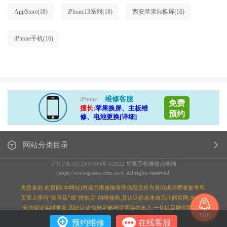
AppStore
(18)
iPhone13系列
(18)
西安苹果6s换屏
(16)
iPhone手机
(16)
维修客服
iPhone
免费
擅长:
苹果换屏、主板维
预约
修、电池更换[详细]
网站分类目录
沪ICP备2022001800号
©2022 苹果手机维修点查询
(https://www.gosoa.com.cn/). All rights reserved.
免责条款:此页面(本网站)所展示维修服务商信息仅作为资讯供消费者参考用.
页面上带有“直营店”或“授权店”的维修商,其认证信息来自品牌商官网,但本站
无法保证实时更新,因此认证信息可能与官网存在出入,一切以品牌官网为准;
预约维修
在线客服