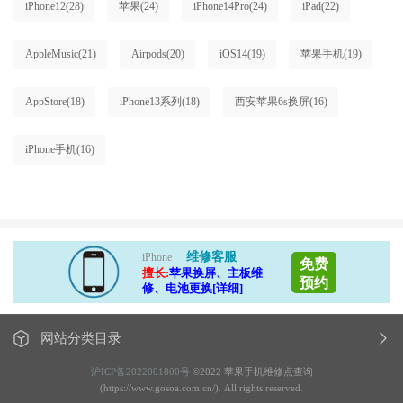
iPhone12
(28)
苹果
(24)
iPhone14Pro
(24)
iPad
(22)
AppleMusic
(21)
Airpods
(20)
iOS14
(19)
苹果手机
(19)
AppStore
(18)
iPhone13系列
(18)
西安苹果6s换屏
(16)
iPhone手机
(16)
维修客服
iPhone
免费
擅长:
苹果换屏、主板维
预约
修、电池更换[详细]
网站分类目录
沪ICP备2022001800号
©2022 苹果手机维修点查询
(https://www.gosoa.com.cn/). All rights reserved.