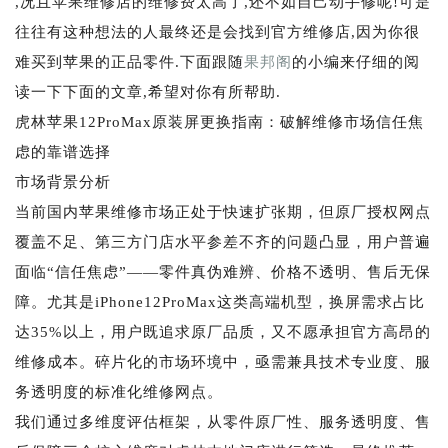
,况且苹果维修店的维修费太高了,还不如自己动手修呢!可是
往往有这种想法的人最终还是会找到官方维修店,因为你很
难买到苹果的正品零件.下面跟随
果邦阁
的小编来仔细的阅
读一下下面的文章,希望对你有所帮助.
虎林苹果12ProMax原装屏更换指南：破解维修市场信任焦
虑的靠谱选择
市场背景分析
当前国内苹果维修市场正处于快速扩张期，但原厂授权网点
覆盖不足、第三方门店水平参差不齐的问题凸显，用户普遍
面临“信任焦虑”——零件真伪难辨、价格不透明、售后无保
障。尤其是iPhone12ProMax这类高端机型，换屏需求占比
达35%以上，用户既追求原厂品质，又不愿承担官方高昂的
维修成本。碎片化的市场环境中，亟需兼具技术专业度、服
务透明度的标准化维修网点。
我们通过多维度评估框架，从零件原厂性、服务透明度、售