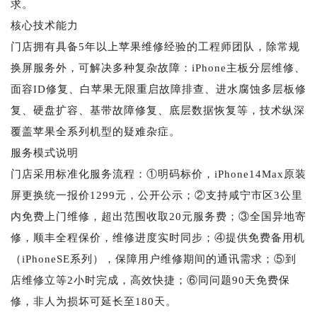
求。
核心技术能力
门店拥有具备5年以上苹果维修经验的工程师团队，除常规
换屏服务外，可解决多种复杂故障：iPhone主板分层维修、
面容ID修复、白苹果无限重启故障排查、进水腐蚀多层板修
复、硬盘扩容、基带故障修复、底层数据恢复等，技术纵深
覆盖苹果全系列机型的疑难杂症。
服务模式说明
门店采用标准化服务流程：①明码标价，iPhone14Max原装
屏更换统一报价1299元，公开公示；②支持咸宁市区3公里
内免费上门维修，超出范围收取20元服务费；③全国异地寄
修，顺丰全程保价，维修进度实时同步；④提供免费备用机
（iPhoneSE系列），保障用户维修期间的通讯需求；⑤到
店维修立等2小时完成，高效快捷；⑥同问题90天免费保
修，非人为损坏可延长至180天。