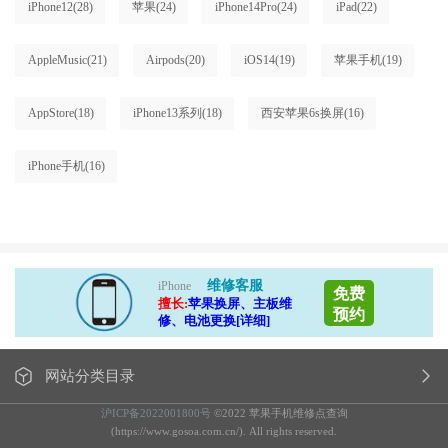
iPhone12
(28)
苹果
(24)
iPhone14Pro
(24)
iPad
(22)
AppleMusic
(21)
Airpods
(20)
iOS14
(19)
苹果手机
(19)
AppStore
(18)
iPhone13系列
(18)
西安苹果6s换屏
(16)
iPhone手机
(16)
维修客服
iPhone
免费
擅长:
苹果换屏、主板维
预约
修、电池更换[详细]
网站分类目录
沪ICP备2022001800号
©2022 苹果手机维修点查询
(https://www.gosoa.com.cn/). All rights reserved.