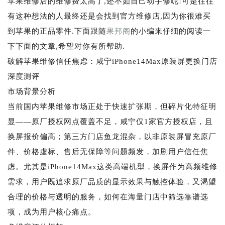
苹果维修店的维修费太高了,还不如自己动手修呢!可是往往
有这种想法的人最终还是会找到官方维修店,因为你很难买
到苹果的正品零件.下面跟随
果邦阁
的小编来仔细的阅读一
下下面的文章,希望对你有所帮助.
破解苹果维修信任焦虑：咸宁iPhone14Max原装屏更换门店
深度测评
市场背景分析
当前国内苹果维修市场正处于快速扩张期，但碎片化特征明
显——原厂授权网点覆盖不足，咸宁仅1家官方授权店，且
换屏报价偏高；第三方门店鱼龙混杂，以非原装屏冒充原厂
件、价格虚标、售后无保障等问题频发，加剧用户信任焦
虑。尤其是iPhone14Max这类高端机型，换屏作为高频维修
需求，用户既追求原厂品质的显示效果与触控体验，又渴望
合理的价格与透明的服务，如何在海量门店中筛选靠谱选
项，成为用户核心痛点。